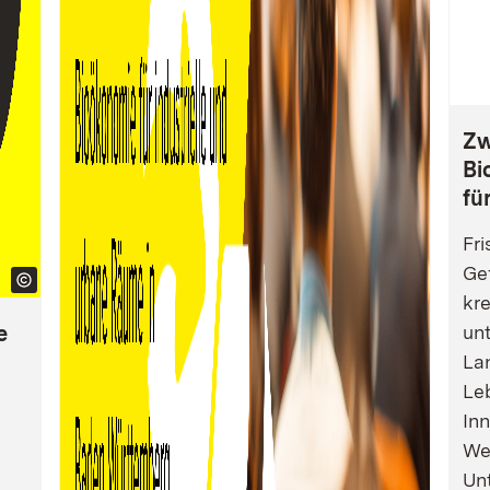
Zw
Bi
fü
Fri
Gef
kre
e
un
La
Leb
Inn
We
Un