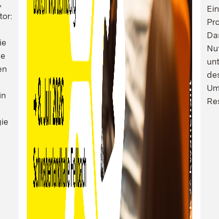
,
Ei
tor:
Pro
Dam
ie
Nu
ie
un
en
de
Um
in
Res
ie