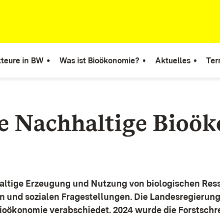
teure in BW
Was ist Bioökonomie?
Aktuelles
Ter
ie Nachhaltige Bioö
altige Erzeugung und Nutzung von biologischen Ress
n und sozialen Fragestellungen.
Die Landesregierun
Bioökonomie verabschiedet. 2024 wurde die Forstschr