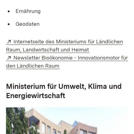
Ernährung
Geodaten
Extern:
Internetseite des Ministeriums für Ländlichen
(Öffnet in neuem 
Raum, Landwirtschaft und Heimat
Extern:
Newsletter Bioökonomie - Innovationsmotor für
(Öffnet in neuem Fenster)
den Ländlichen Raum
Ministerium für Umwelt, Klima und
Energiewirtschaft