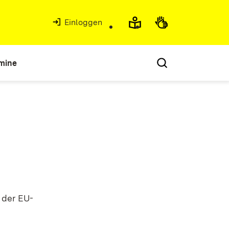
Einloggen
mine
 der EU-