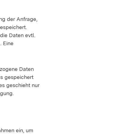
g der Anfrage,
espeichert.
ie Daten evtl.
. Eine
ezogene Daten
us gespeichert
es geschieht nur
igung.
ahmen ein, um