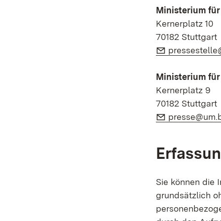
Ministerium fü
Kernerplatz 10
70182 Stuttgart
E-Mail:
pressestelle
Ministerium fü
Kernerplatz 9
70182 Stuttgart
E-Mail:
presse@um.b
Erfassun
Sie können die 
grundsätzlich o
personenbezoge