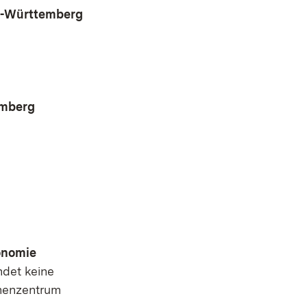
en-Württemberg
emberg
onomie
ndet keine
chenzentrum