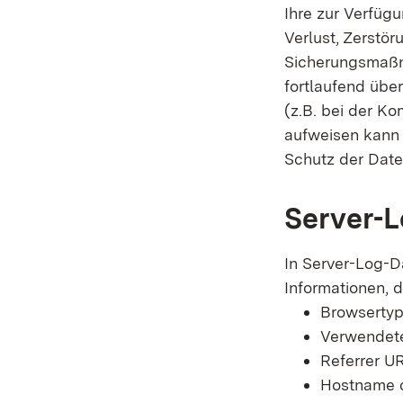
Ihre zur Verfügu
Verlust, Zerstör
Sicherungsmaßn
fortlaufend über
(z.B. bei der K
aufweisen kann 
Schutz der Daten
Server-L
In Server-Log-D
Informationen, d
Browsertyp
Verwendete
Referrer U
Hostname d