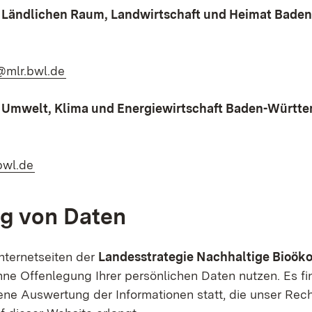
r Ländlichen Raum, Landwirtschaft und Heimat Bad
(Öffnet in neuem Fenster)
@mlr.bwl.de
r Umwelt, Klima und Energiewirtschaft Baden-Württ
(Öffnet in neuem Fenster)
wl.de
g von Daten
Internetseiten der
Landesstrategie Nachhaltige Bioök
hne Offenlegung Ihrer persönlichen Daten nutzen. Es fi
ne Auswertung der Informationen statt, die unser Re