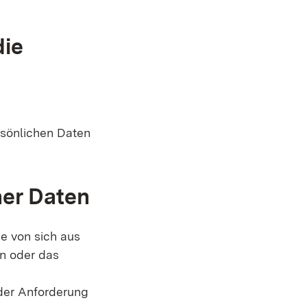
die
rsönlichen Daten
her Daten
e von sich aus
en oder das
der Anforderung