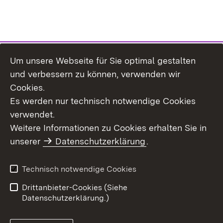
Um unsere Webseite für Sie optimal gestalten
Themenübersicht
und verbessern zu können, verwenden wir
Cookies.
Es werden nur technisch notwendige Cookies
verwendet.
Weitere Informationen zu Cookies erhalten Sie in
Inhaltsübersicht
Datenschutz
unserer
Datenschutzerklärung
.
Erklärung zur
Benutzungshinweise
Barrierefreiheit
Technisch notwendige Cookies
Impressum
Kontakt
Drittanbieter-Cookies (Siehe
Datenschutzerklärung.)