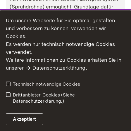
(Sprühdrohne) ermöglicht. Grundlage dafür
sind Rotationsdüsen, mit denen die
Um unsere Webseite für Sie optimal gestalten
Tröpfchengröße eingestellt und flexibel
und verbessern zu können, verwenden wir
angepasst werden kann. In Verbindung mit
Cookies.
optischen Sensoren und smarter Software zur
Es werden nur technisch notwendige Cookies
Schätzung von Pflanzenparametern können
verwendet.
die Wirkstoffe auf Grundlage des
Weitere Informationen zu Cookies erhalten Sie in
Pflanzenzustands zielgerichtet ausgebracht
unserer
Datenschutzerklärung
.
werden. Die zunächst angestrebten
Anwendungen sind Herbizide, Fungizide und
Technisch notwendige Cookies
Wachstumsregulatoren im Wein-, Weizen- und
Maisanbau.
Drittanbieter-Cookies (Siehe
Datenschutzerklärung.)
Das Start-up plant diesen Ansatz als
Dienstleistung für Landwirte anzubieten
Akzeptiert
(„spray-as-a-service“). Diese Dienstleistung