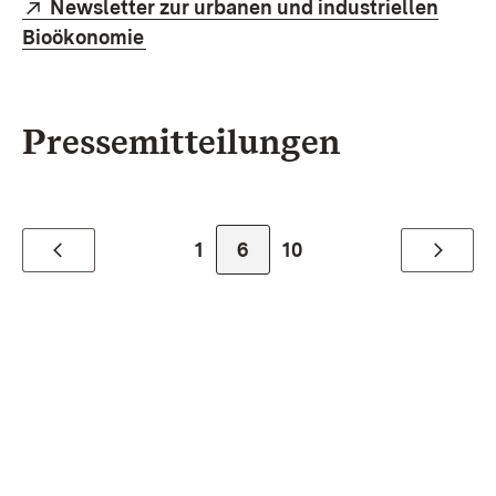
Extern:
Newsletter zur urbanen und industriellen
(Öffnet in neuem Fenster)
Bioökonomie
Pressemitteilungen
Zur Seite
Zur Seite
Zur Seite
1
6
10
Zurück
Weiter