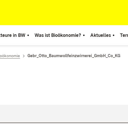
teure in BW
Was ist Bioökonomie?
Aktuelles
Ter
ioökonomie
Gebr_Otto_Baumwollfeinzwirnerei_GmbH_Co_KG