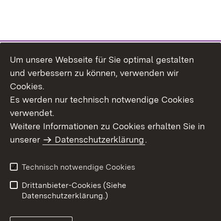
Um unsere Webseite für Sie optimal gestalten
Themenübersicht
und verbessern zu können, verwenden wir
Cookies.
Es werden nur technisch notwendige Cookies
verwendet.
Weitere Informationen zu Cookies erhalten Sie in
Inhaltsübersicht
Datenschutz
unserer
Datenschutzerklärung
.
Erklärung zur
Benutzungshinweise
Barrierefreiheit
Technisch notwendige Cookies
Impressum
Kontakt
Drittanbieter-Cookies (Siehe
Datenschutzerklärung.)