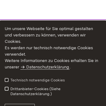
Um unsere Webseite für Sie optimal gestalten
Themenübersicht
und verbessern zu können, verwenden wir
Cookies.
Es werden nur technisch notwendige Cookies
verwendet.
Weitere Informationen zu Cookies erhalten Sie in
Inhaltsübersicht
Datenschutz
unserer
Datenschutzerklärung
.
Erklärung zur
Benutzungshinweise
Barrierefreiheit
Technisch notwendige Cookies
Impressum
Kontakt
Drittanbieter-Cookies (Siehe
Datenschutzerklärung.)