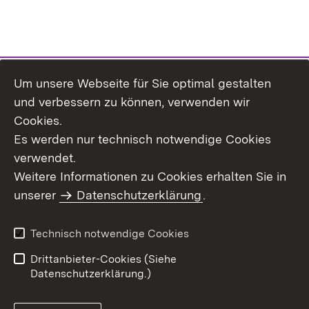
Um unsere Webseite für Sie optimal gestalten
Themenübersicht
und verbessern zu können, verwenden wir
Cookies.
Es werden nur technisch notwendige Cookies
verwendet.
Weitere Informationen zu Cookies erhalten Sie in
Inhaltsübersicht
Datenschutz
unserer
Datenschutzerklärung
.
Erklärung zur
Benutzungshinweise
Barrierefreiheit
Technisch notwendige Cookies
Impressum
Kontakt
Drittanbieter-Cookies (Siehe
Datenschutzerklärung.)