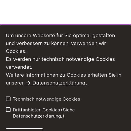
Um unsere Webseite für Sie optimal gestalten
Themenübersicht
und verbessern zu können, verwenden wir
Cookies.
Es werden nur technisch notwendige Cookies
verwendet.
Weitere Informationen zu Cookies erhalten Sie in
Inhaltsübersicht
Datenschutz
unserer
Datenschutzerklärung
.
Erklärung zur
Benutzungshinweise
Barrierefreiheit
Technisch notwendige Cookies
Impressum
Kontakt
Drittanbieter-Cookies (Siehe
Datenschutzerklärung.)