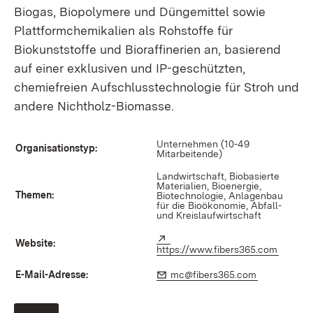
Biogas, Biopolymere und Düngemittel sowie
Plattformchemikalien als Rohstoffe für
Biokunststoffe und Bioraffinerien an, basierend
auf einer exklusiven und IP-geschützten,
chemiefreien Aufschlusstechnologie für Stroh und
andere Nichtholz-Biomasse.
Unternehmen (10-49
Organisationstyp:
Mitarbeitende)
Landwirtschaft, Biobasierte
Materialien, Bioenergie,
Themen:
Biotechnologie, Anlagenbau
für die Bioökonomie, Abfall-
und Kreislaufwirtschaft
Extern:
Website:
https://www.fibers365.com
(Öffnet
E-Mail-Adresse:
E-Mail:
mc@fibers365.com
(Öffnet in n