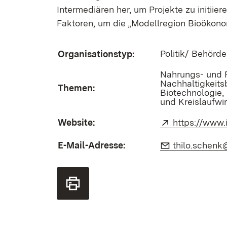
Intermediären her, um Projekte zu initiie
Faktoren, um die „Modellregion Bioökonom
Politik/ Behörde
Organisationstyp:
Nahrungs- und F
Nachhaltigkeits
Themen:
Biotechnologie,
und Kreislaufwi
Website:
Extern:
https://www.
E-Mail-Adresse:
E-Mail:
thilo.schenk