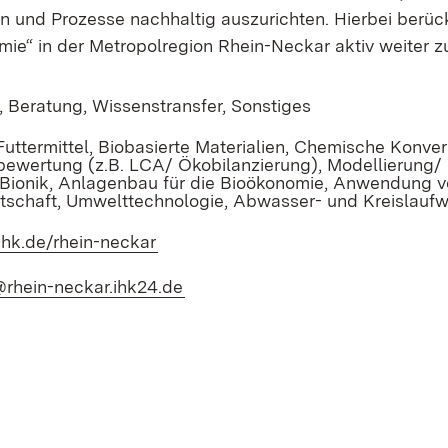
ren und Prozesse nachhaltig auszurichten. Hierbei berüc
ie“ in der Metropolregion Rhein-Neckar aktiv weiter zu
, Beratung, Wissenstransfer, Sonstiges
uttermittel, Biobasierte Materialien, Chemische Konve
bewertung (z.B. LCA/ Ökobilanzierung), Modellierung/ 
 Bionik, Anlagenbau für die Bioökonomie, Anwendung vo
rtschaft, Umwelttechnologie, Abwasser- und Kreislaufw
ihk.de/rhein-neckar
(Öffnet in neuem Fenster)
@rhein-neckar.ihk24.de
(Öffnet in neuem Fenster)