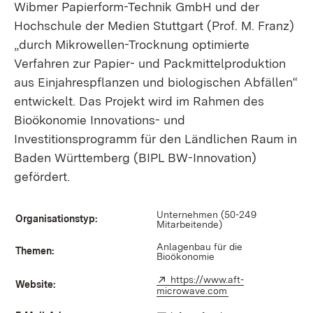
Wibmer Papierform-Technik GmbH und der
Hochschule der Medien Stuttgart (Prof. M. Franz)
„durch Mikrowellen-Trocknung optimierte
Verfahren zur Papier- und Packmittelproduktion
aus Einjahrespflanzen und biologischen Abfällen“
entwickelt. Das Projekt wird im Rahmen des
Bioökonomie Innovations- und
Investitionsprogramm für den Ländlichen Raum in
Baden Württemberg (BIPL BW-Innovation)
gefördert.
Unternehmen (50-249
Organisationstyp:
Mitarbeitende)
Anlagenbau für die
Themen:
Bioökonomie
Extern:
https://www.aft-
Website:
microwave.com
(Öffnet in neuem F