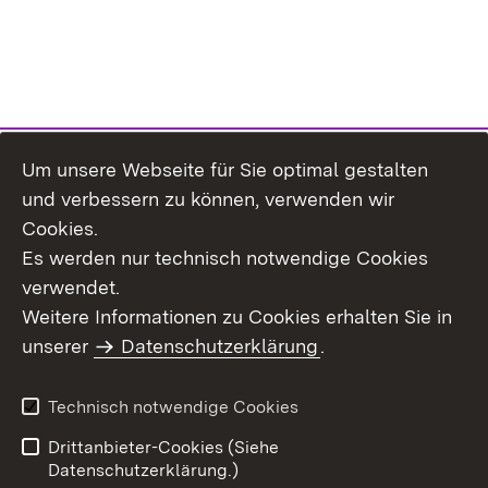
Um unsere Webseite für Sie optimal gestalten
Themenübersicht
und verbessern zu können, verwenden wir
Cookies.
Es werden nur technisch notwendige Cookies
verwendet.
Weitere Informationen zu Cookies erhalten Sie in
Inhaltsübersicht
Datenschutz
unserer
Datenschutzerklärung
.
Erklärung zur
Benutzungshinweise
Barrierefreiheit
Technisch notwendige Cookies
Impressum
Kontakt
Drittanbieter-Cookies (Siehe
Datenschutzerklärung.)