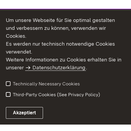
Um unsere Webseite für Sie optimal gestalten
Topic overview
und verbessern zu können, verwenden wir
Cookies.
Es werden nur technisch notwendige Cookies
verwendet.
Site Map
Data Protection
Weitere Informationen zu Cookies erhalten Sie in
Declaration on
unserer
Datenschutzerklärung
Usage Notice
.
Accessibility
Imprint
Contact Us
Technically Necessary Cookies
Third-Party Cookies (See Privacy Policy)
Akzeptiert