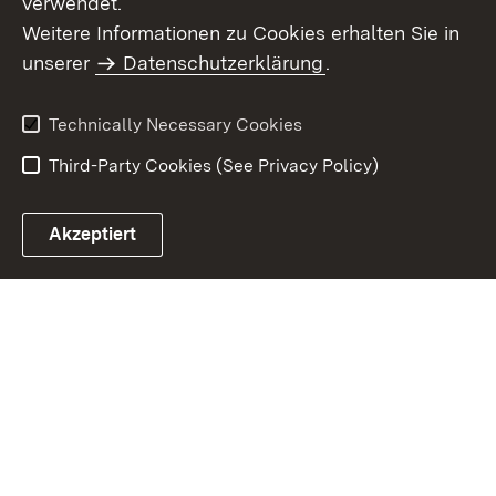
verwendet.
Site Map
Data Protection
Weitere Informationen zu Cookies erhalten Sie in
Declaration on
unserer
Datenschutzerklärung
Usage Notice
.
Accessibility
Imprint
Contact Us
Technically Necessary Cookies
Third-Party Cookies (See Privacy Policy)
Akzeptiert