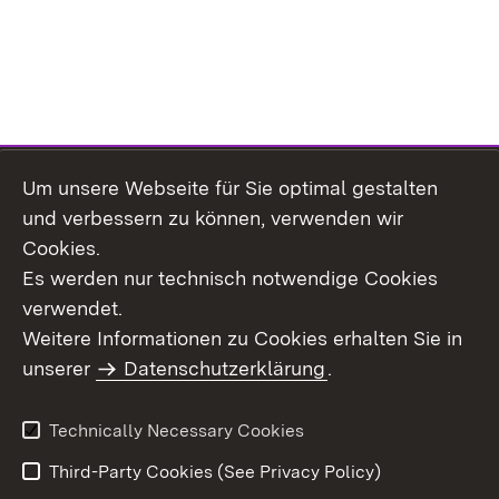
Um unsere Webseite für Sie optimal gestalten
Topic overview
und verbessern zu können, verwenden wir
Cookies.
Es werden nur technisch notwendige Cookies
verwendet.
Site Map
Data Protection
Weitere Informationen zu Cookies erhalten Sie in
Declaration on
unserer
Datenschutzerklärung
Usage Notice
.
Accessibility
Imprint
Contact Us
Technically Necessary Cookies
Third-Party Cookies (See Privacy Policy)