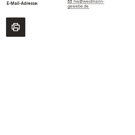
E-Mail:
hw@weidmann-
E-Mail-Adresse:
gewebe.de
(Opens in new window)