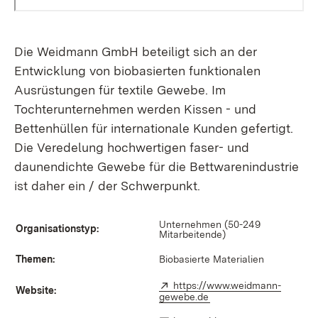
Die Weidmann GmbH beteiligt sich an der
Entwicklung von biobasierten funktionalen
Ausrüstungen für textile Gewebe. Im
Tochterunternehmen werden Kissen - und
Bettenhüllen für internationale Kunden gefertigt.
Die Veredelung hochwertigen faser- und
daunendichte Gewebe für die Bettwarenindustrie
ist daher ein / der Schwerpunkt.
Unternehmen (50-249
Organisationstyp:
Mitarbeitende)
Themen:
Biobasierte Materialien
External:
https://www.weidmann-
Website:
gewebe.de
(Opens in new window)