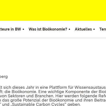
teure in BW
Was ist Bioökonomie?
Aktuelles
Ter
berg
t sich dieses Jahr in eine Plattform für Wissensausta
ft: die Bioökonomie. Eine wichtige Komponente der Bio
von Sektoren und Branchen. Hier werden folgende Refe
 das große Potenzial der Bioökonomie und ihren Beitra
“ und „Sustainable Carbon Cycles“ geben.