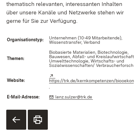
thematisch relevanten, interessanten Inhalten
über unsere Kanäle und Netzwerke stehen wir
gerne für Sie zur Verfügung.
Unternehmen (10-49 Mitarbeitende),
Organisationstyp:
Wissenstransfer, Verband
Biobasierte Materialien, Biotechnologie,
Bauwesen, Abfall- und Kreislaufwirtschaft,
Themen:
Umwelttechnologie, Wirtschafts- und
Sozialwissenschaften/ Verbraucherforschun
Extern:
Website:
https://trk.de/kernkompetenzen/biooekonom
(Öffnet in neuem Fenster)
E-Mail-Adresse:
E-Mail:
lenz.sulzer@trk.de
(Öffnet in neuem Fenst