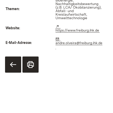
Bioenergie,
Nachhaltigkeitsbewertung
(z.B. LCA/ Ökobilanzierung),
Themen:
Abfall- und
Kreislaufwirtschaft,
Umwelttechnologie
Extern:
Website:
https://www.freiburg.ihk.de
(Öffnet 
E-Mail:
E-Mail-Adresse:
andre.olveira@freiburg.ihk.de
(Öffnet in neuem Fenster)