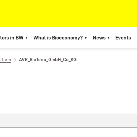
tors in BW
What is Bioeconomy?
News
Events
atform
AVR_BioTerra_GmbH_Co_KG