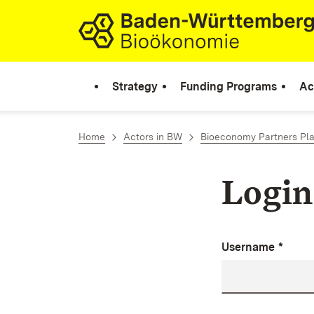
Skip to content
Link to homepage
Strategy
Funding Programs
Ac
Home
Actors in BW
Bioeconomy Partners Pl
Login
Username
*