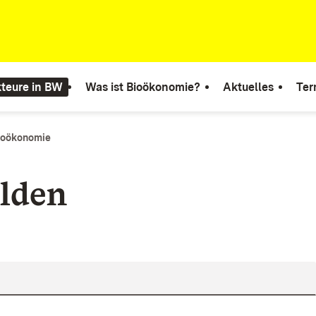
teure in BW
Was ist Bioökonomie?
Aktuelles
Ter
Bioökonomie
lden