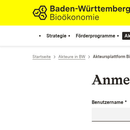
Zum Inhalt springen
Link zur Startseite
Strategie
Förderprogramme
Ak
Startseite
Akteure in BW
Akteursplattform 
Anme
Benutzername
*