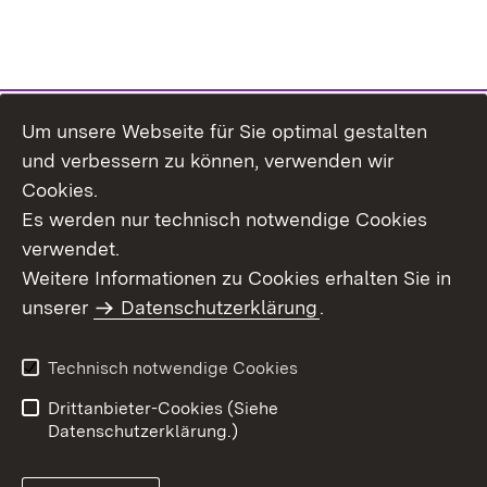
Um unsere Webseite für Sie optimal gestalten
Themenübersicht
und verbessern zu können, verwenden wir
Cookies.
Es werden nur technisch notwendige Cookies
verwendet.
Weitere Informationen zu Cookies erhalten Sie in
Inhaltsübersicht
Datenschutz
unserer
Datenschutzerklärung
.
Erklärung zur
Benutzungshinweise
Barrierefreiheit
Technisch notwendige Cookies
Impressum
Kontakt
Drittanbieter-Cookies (Siehe
Datenschutzerklärung.)