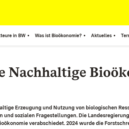
teure in BW
Was ist Bioökonomie?
Aktuelles
Ter
ie Nachhaltige Bioö
altige Erzeugung und Nutzung von biologischen Ress
n und sozialen Fragestellungen.
Die Landesregierun
Bioökonomie verabschiedet. 2024 wurde die Forstschr