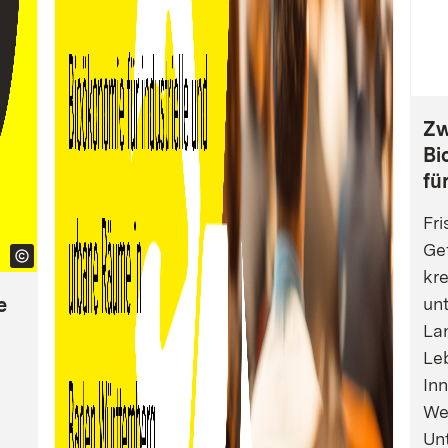
Zw
Bi
fü
Fri
Gef
kre
e
un
La
Leb
Inn
We
Un