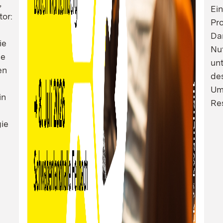
,
Ei
tor:
Pro
Dam
ie
Nu
ie
un
en
de
Um
in
Res
ie