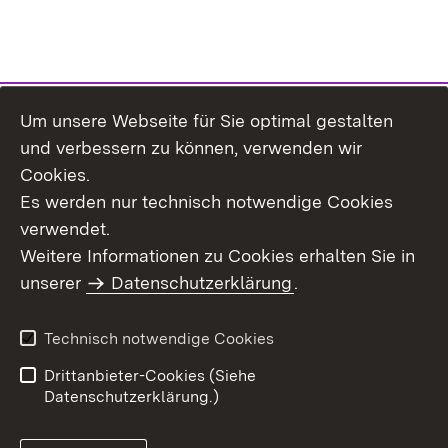
Um unsere Webseite für Sie optimal gestalten
Themenübersicht
und verbessern zu können, verwenden wir
Cookies.
Es werden nur technisch notwendige Cookies
verwendet.
Weitere Informationen zu Cookies erhalten Sie in
Inhaltsübersicht
Datenschutz
unserer
Datenschutzerklärung
.
Erklärung zur
Benutzungshinweise
Barrierefreiheit
Technisch notwendige Cookies
Impressum
Kontakt
Drittanbieter-Cookies (Siehe
Datenschutzerklärung.)