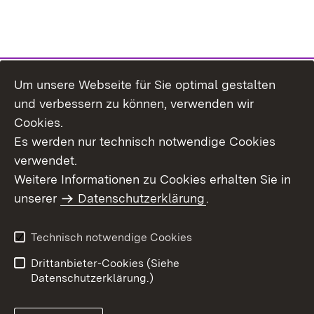
Um unsere Webseite für Sie optimal gestalten
Themenübersicht
und verbessern zu können, verwenden wir
Cookies.
Es werden nur technisch notwendige Cookies
verwendet.
Weitere Informationen zu Cookies erhalten Sie in
Inhaltsübersicht
Datenschutz
unserer
Datenschutzerklärung
.
Erklärung zur
Benutzungshinweise
Barrierefreiheit
Technisch notwendige Cookies
Impressum
Kontakt
Drittanbieter-Cookies (Siehe
Datenschutzerklärung.)