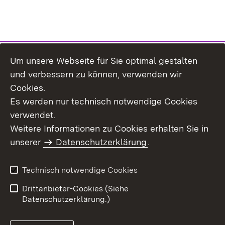
Um unsere Webseite für Sie optimal gestalten
Themenübersicht
und verbessern zu können, verwenden wir
Cookies.
Es werden nur technisch notwendige Cookies
verwendet.
Weitere Informationen zu Cookies erhalten Sie in
Inhaltsübersicht
Datenschutz
unserer
Datenschutzerklärung
.
Erklärung zur
Benutzungshinweise
Barrierefreiheit
Technisch notwendige Cookies
Impressum
Kontakt
Drittanbieter-Cookies (Siehe
Datenschutzerklärung.)