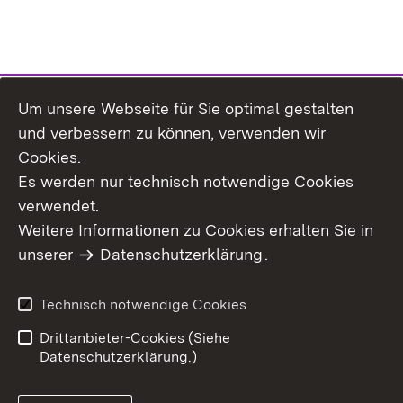
Um unsere Webseite für Sie optimal gestalten
Themenübersicht
und verbessern zu können, verwenden wir
Cookies.
Es werden nur technisch notwendige Cookies
verwendet.
Weitere Informationen zu Cookies erhalten Sie in
Inhaltsübersicht
Datenschutz
unserer
Datenschutzerklärung
.
Erklärung zur
Benutzungshinweise
Barrierefreiheit
Technisch notwendige Cookies
Impressum
Kontakt
Drittanbieter-Cookies (Siehe
Datenschutzerklärung.)