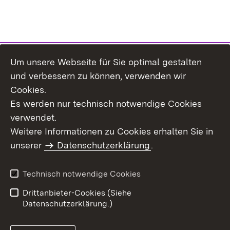
Um unsere Webseite für Sie optimal gestalten
Themenübersicht
und verbessern zu können, verwenden wir
Cookies.
Es werden nur technisch notwendige Cookies
verwendet.
Weitere Informationen zu Cookies erhalten Sie in
Inhaltsübersicht
Datenschutz
unserer
Datenschutzerklärung
.
Erklärung zur
Benutzungshinweise
Barrierefreiheit
Technisch notwendige Cookies
Impressum
Kontakt
Drittanbieter-Cookies (Siehe
Datenschutzerklärung.)