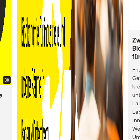
Zw
Bi
fü
Fri
Gef
kre
e
un
La
Leb
Inn
We
Un