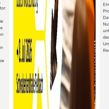
,
Ei
tor:
Pro
Dam
ie
Nu
ie
un
en
de
Um
in
Res
ie