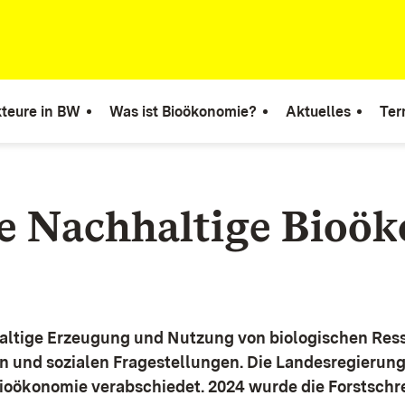
teure in BW
Was ist Bioökonomie?
Aktuelles
Ter
ie Nachhaltige Bioö
altige Erzeugung und Nutzung von biologischen Ress
n und sozialen Fragestellungen.
Die Landesregierun
Bioökonomie verabschiedet. 2024 wurde die Forstschr