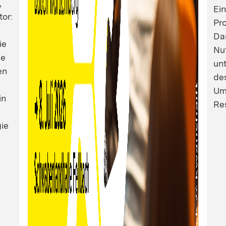
,
Ei
tor:
Pro
Dam
ie
Nu
ie
un
en
de
Um
in
Res
ie