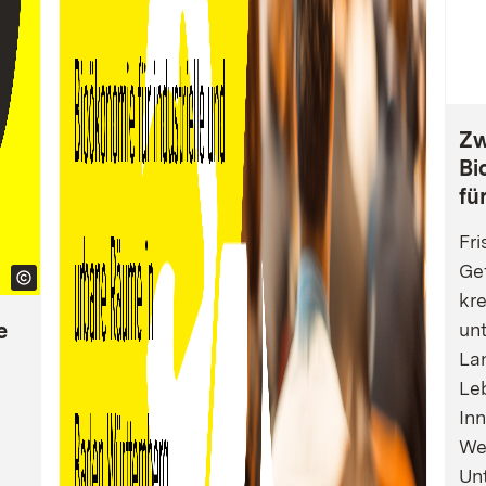
Zw
Bi
fü
Fri
Gef
kre
e
un
La
Leb
Inn
We
Un