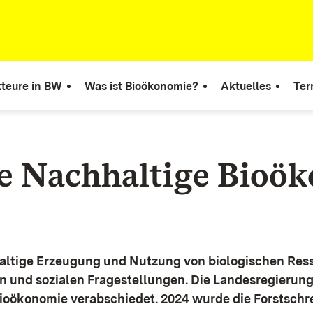
teure in BW
Was ist Bioökonomie?
Aktuelles
Ter
ie Nachhaltige Bioö
altige Erzeugung und Nutzung von biologischen Ress
n und sozialen Fragestellungen.
Die Landesregierun
Bioökonomie verabschiedet. 2024 wurde die Forstschr