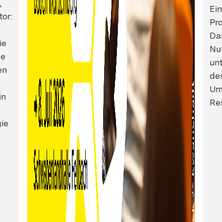
,
Ei
tor:
Pro
Dam
ie
Nu
ie
un
en
de
Um
in
Res
ie