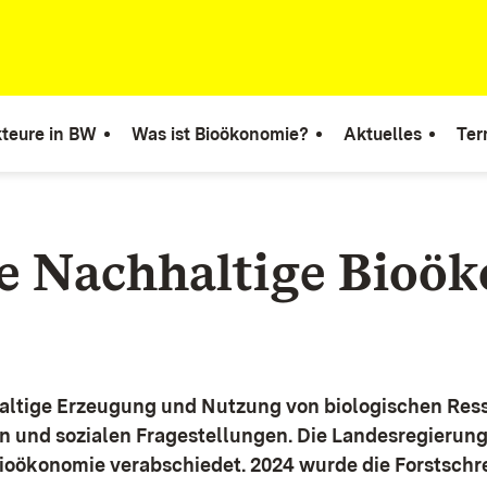
teure in BW
Was ist Bioökonomie?
Aktuelles
Ter
ie Nachhaltige Bioö
altige Erzeugung und Nutzung von biologischen Ress
n und sozialen Fragestellungen.
Die Landesregierun
Bioökonomie verabschiedet. 2024 wurde die Forstschr