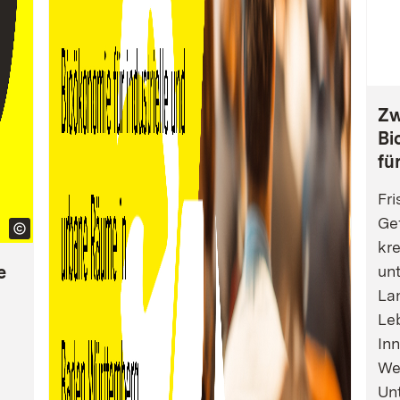
Zw
Bi
fü
Fri
Gef
kre
e
un
La
Leb
Inn
We
Un