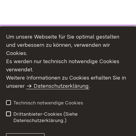
Um unsere Webseite für Sie optimal gestalten
Themenübersicht
und verbessern zu können, verwenden wir
Cookies.
Es werden nur technisch notwendige Cookies
verwendet.
Weitere Informationen zu Cookies erhalten Sie in
Inhaltsübersicht
Datenschutz
unserer
Datenschutzerklärung
.
Erklärung zur
Benutzungshinweise
Barrierefreiheit
Technisch notwendige Cookies
Impressum
Kontakt
Drittanbieter-Cookies (Siehe
Datenschutzerklärung.)