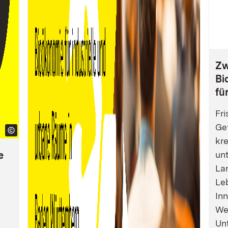
Zw
Bi
fü
Fri
Gef
kre
e
un
La
Leb
Inn
We
Un