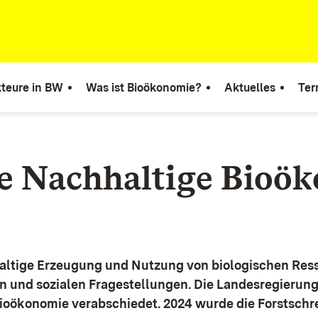
teure in BW
Was ist Bioökonomie?
Aktuelles
Ter
ie Nachhaltige Bioö
altige Erzeugung und Nutzung von biologischen Ress
n und sozialen Fragestellungen.
Die Landesregierun
Bioökonomie verabschiedet. 2024 wurde die Forstschr