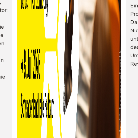
,
Ei
tor:
Pro
Dam
ie
Nu
ie
un
en
de
Um
in
Res
ie