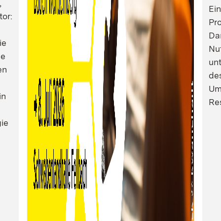
,
Ei
tor:
Pro
Dam
ie
Nu
ie
un
en
de
Um
in
Res
ie