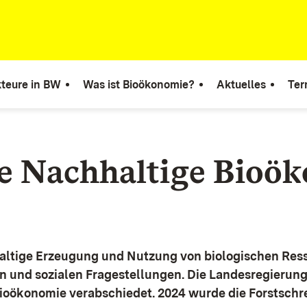
teure in BW
Was ist Bioökonomie?
Aktuelles
Ter
ie Nachhaltige Bioö
altige Erzeugung und Nutzung von biologischen Ress
n und sozialen Fragestellungen.
Die Landesregierun
Bioökonomie verabschiedet. 2024 wurde die Forstschr