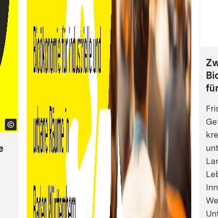
Zw
Bi
fü
Fri
Gef
kre
e
un
La
Leb
Inn
We
Un