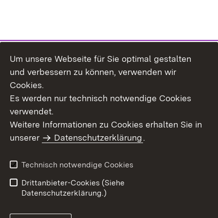
Um unsere Webseite für Sie optimal gestalten
Themenübersicht
und verbessern zu können, verwenden wir
Cookies.
Es werden nur technisch notwendige Cookies
verwendet.
Weitere Informationen zu Cookies erhalten Sie in
Inhaltsübersicht
Datenschutz
unserer
Datenschutzerklärung
.
Erklärung zur
Benutzungshinweise
Barrierefreiheit
Technisch notwendige Cookies
Impressum
Kontakt
Drittanbieter-Cookies (Siehe
Datenschutzerklärung.)