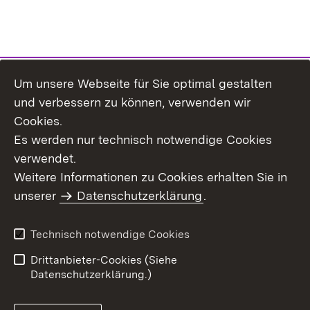
Um unsere Webseite für Sie optimal gestalten
Themenübersicht
und verbessern zu können, verwenden wir
Cookies.
Es werden nur technisch notwendige Cookies
verwendet.
Weitere Informationen zu Cookies erhalten Sie in
Inhaltsübersicht
Datenschutz
unserer
Datenschutzerklärung
.
Erklärung zur
Benutzungshinweise
Barrierefreiheit
Technisch notwendige Cookies
Impressum
Kontakt
Drittanbieter-Cookies (Siehe
Datenschutzerklärung.)