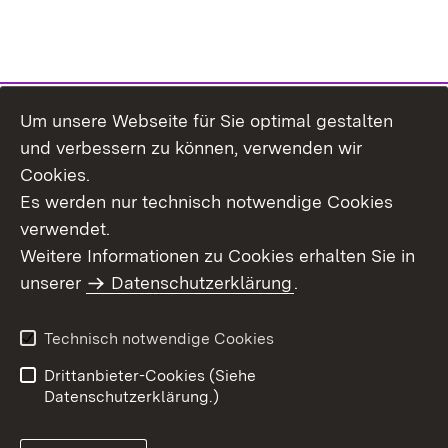
Um unsere Webseite für Sie optimal gestalten
Themenübersicht
und verbessern zu können, verwenden wir
Cookies.
Es werden nur technisch notwendige Cookies
verwendet.
Weitere Informationen zu Cookies erhalten Sie in
Inhaltsübersicht
Datenschutz
unserer
Datenschutzerklärung
.
Erklärung zur
Benutzungshinweise
Barrierefreiheit
Technisch notwendige Cookies
Impressum
Kontakt
Drittanbieter-Cookies (Siehe
Datenschutzerklärung.)