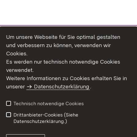
Um unsere Webseite für Sie optimal gestalten
Themenübersicht
und verbessern zu können, verwenden wir
Cookies.
Es werden nur technisch notwendige Cookies
verwendet.
Weitere Informationen zu Cookies erhalten Sie in
Inhaltsübersicht
Datenschutz
unserer
Datenschutzerklärung
.
Erklärung zur
Benutzungshinweise
Barrierefreiheit
Technisch notwendige Cookies
Impressum
Kontakt
Drittanbieter-Cookies (Siehe
Datenschutzerklärung.)