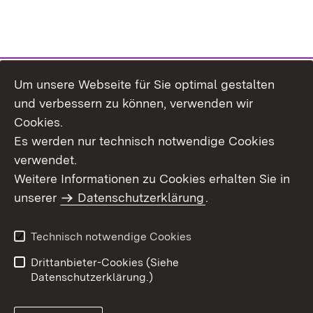
Um unsere Webseite für Sie optimal gestalten
Themenübersicht
und verbessern zu können, verwenden wir
Cookies.
Es werden nur technisch notwendige Cookies
verwendet.
Weitere Informationen zu Cookies erhalten Sie in
Inhaltsübersicht
Datenschutz
unserer
Datenschutzerklärung
.
Erklärung zur
Benutzungshinweise
Barrierefreiheit
Technisch notwendige Cookies
Impressum
Kontakt
Drittanbieter-Cookies (Siehe
Datenschutzerklärung.)