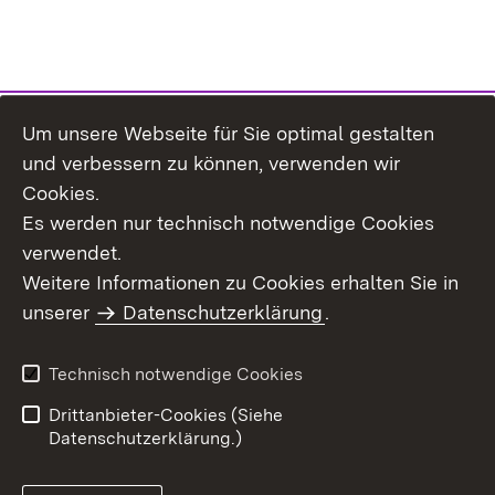
Um unsere Webseite für Sie optimal gestalten
Themenübersicht
und verbessern zu können, verwenden wir
Cookies.
Es werden nur technisch notwendige Cookies
verwendet.
Weitere Informationen zu Cookies erhalten Sie in
Inhaltsübersicht
Datenschutz
unserer
Datenschutzerklärung
.
Erklärung zur
Benutzungshinweise
Barrierefreiheit
Technisch notwendige Cookies
Impressum
Kontakt
Drittanbieter-Cookies (Siehe
Datenschutzerklärung.)