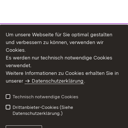
Um unsere Webseite für Sie optimal gestalten
Themenübersicht
und verbessern zu können, verwenden wir
Cookies.
Es werden nur technisch notwendige Cookies
verwendet.
Weitere Informationen zu Cookies erhalten Sie in
Inhaltsübersicht
Datenschutz
unserer
Datenschutzerklärung
.
Erklärung zur
Benutzungshinweise
Barrierefreiheit
Technisch notwendige Cookies
Impressum
Kontakt
Drittanbieter-Cookies (Siehe
Datenschutzerklärung.)