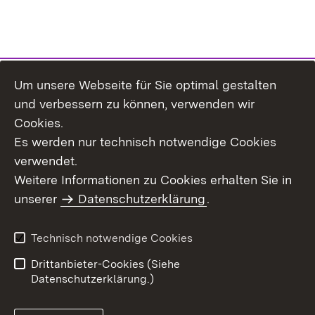
Um unsere Webseite für Sie optimal gestalten
Themenübersicht
und verbessern zu können, verwenden wir
Cookies.
Es werden nur technisch notwendige Cookies
verwendet.
Weitere Informationen zu Cookies erhalten Sie in
Inhaltsübersicht
Datenschutz
unserer
Datenschutzerklärung
.
Erklärung zur
Benutzungshinweise
Barrierefreiheit
Technisch notwendige Cookies
Impressum
Kontakt
Drittanbieter-Cookies (Siehe
Datenschutzerklärung.)