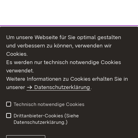
Um unsere Webseite für Sie optimal gestalten
Themenübersicht
und verbessern zu können, verwenden wir
Cookies.
Es werden nur technisch notwendige Cookies
verwendet.
Weitere Informationen zu Cookies erhalten Sie in
Inhaltsübersicht
Datenschutz
unserer
Datenschutzerklärung
.
Erklärung zur
Benutzungshinweise
Barrierefreiheit
Technisch notwendige Cookies
Impressum
Kontakt
Drittanbieter-Cookies (Siehe
Datenschutzerklärung.)