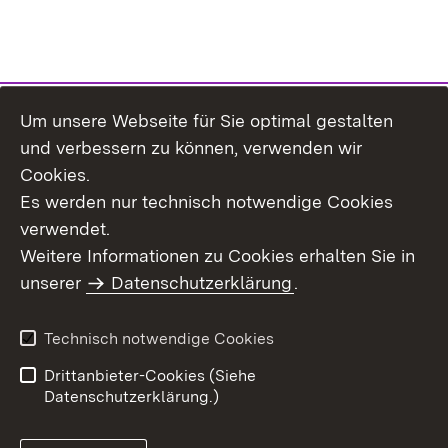
Um unsere Webseite für Sie optimal gestalten
Themenübersicht
und verbessern zu können, verwenden wir
Cookies.
Es werden nur technisch notwendige Cookies
verwendet.
Weitere Informationen zu Cookies erhalten Sie in
Inhaltsübersicht
Datenschutz
unserer
Datenschutzerklärung
.
Erklärung zur
Benutzungshinweise
Barrierefreiheit
Technisch notwendige Cookies
Impressum
Kontakt
Drittanbieter-Cookies (Siehe
Datenschutzerklärung.)