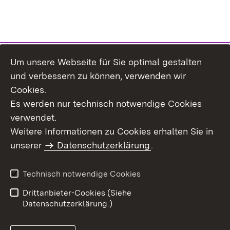
Um unsere Webseite für Sie optimal gestalten
Themenübersicht
und verbessern zu können, verwenden wir
Cookies.
Es werden nur technisch notwendige Cookies
verwendet.
Weitere Informationen zu Cookies erhalten Sie in
Inhaltsübersicht
Datenschutz
unserer
Datenschutzerklärung
.
Erklärung zur
Benutzungshinweise
Barrierefreiheit
Technisch notwendige Cookies
Impressum
Kontakt
Drittanbieter-Cookies (Siehe
Datenschutzerklärung.)