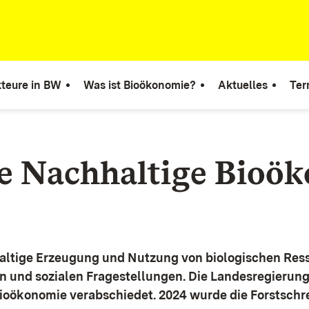
teure in BW
Was ist Bioökonomie?
Aktuelles
Ter
ie Nachhaltige Bioö
altige Erzeugung und Nutzung von biologischen Ress
n und sozialen Fragestellungen.
Die Landesregierun
Bioökonomie verabschiedet. 2024 wurde die Forstschr