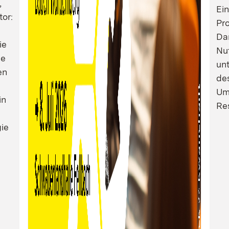
,
Ei
tor:
Pro
Dam
ie
Nu
ie
un
en
de
Um
in
Res
ie