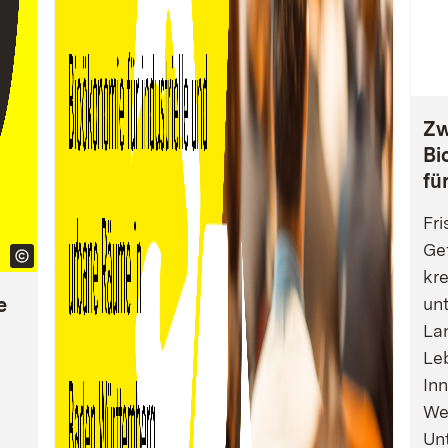
Zw
Bi
fü
Fri
Gef
kre
e
un
La
Leb
Inn
We
Un