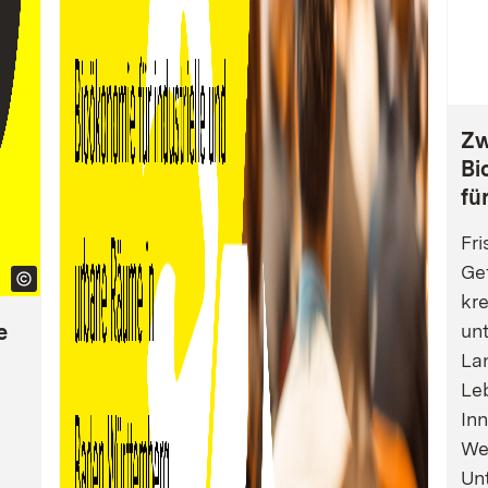
Zw
Bi
fü
Fri
Gef
kre
e
un
La
Leb
Inn
We
Un