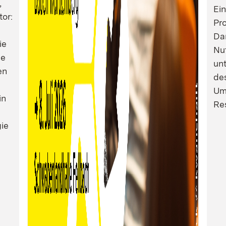
,
Ei
tor:
Pro
Dam
ie
Nu
ie
un
en
de
Um
in
Res
ie