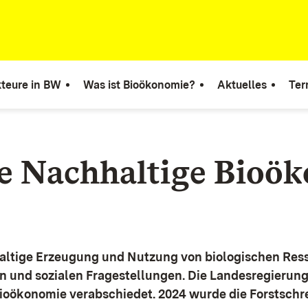
teure in BW
Was ist Bioökonomie?
Aktuelles
Ter
ie Nachhaltige Bioö
altige Erzeugung und Nutzung von biologischen Ress
n und sozialen Fragestellungen.
Die Landesregierun
Bioökonomie verabschiedet. 2024 wurde die Forstschr