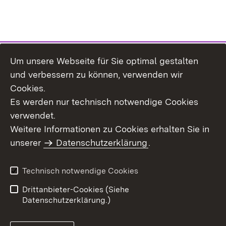
Um unsere Webseite für Sie optimal gestalten
Themenübersicht
und verbessern zu können, verwenden wir
Cookies.
Es werden nur technisch notwendige Cookies
verwendet.
Weitere Informationen zu Cookies erhalten Sie in
Inhaltsübersicht
Datenschutz
unserer
Datenschutzerklärung
.
Erklärung zur
Benutzungshinweise
Barrierefreiheit
Technisch notwendige Cookies
Impressum
Kontakt
Drittanbieter-Cookies (Siehe
Datenschutzerklärung.)