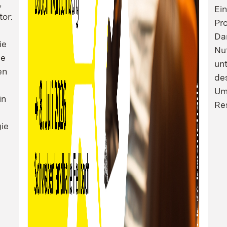
,
Ei
tor:
Pro
Dam
ie
Nu
ie
un
en
de
Um
in
Res
ie