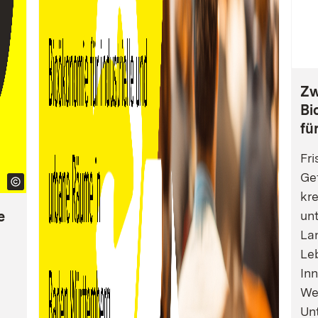
Zw
Bi
fü
Fri
Gef
kre
e
un
La
Leb
Inn
We
Un