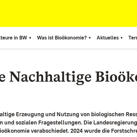
teure in BW
Was ist Bioökonomie?
Aktuelles
Ter
ie Nachhaltige Bioö
altige Erzeugung und Nutzung von biologischen Ress
n und sozialen Fragestellungen.
Die Landesregierun
Bioökonomie verabschiedet. 2024 wurde die Forstschr